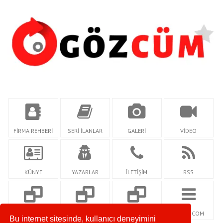
FİRMA REHBERİ
SERİ İLANLAR
GALERİ
VİDEO
KÜNYE
YAZARLAR
İLETİŞİM
RSS
SOSYALSEHRİM.C
KEYFGAZETESİ.CO
SOZCUMAGAZİN.C
NETİDİ.COM
Bu internet sitesinde, kullanıcı deneyimini