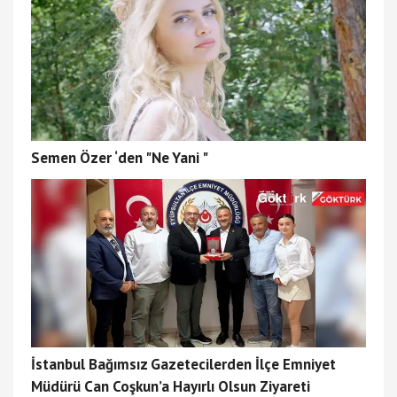
Semen Özer ‘den "Ne Yani "
İstanbul Bağımsız Gazetecilerden İlçe Emniyet
Müdürü Can Coşkun’a Hayırlı Olsun Ziyareti