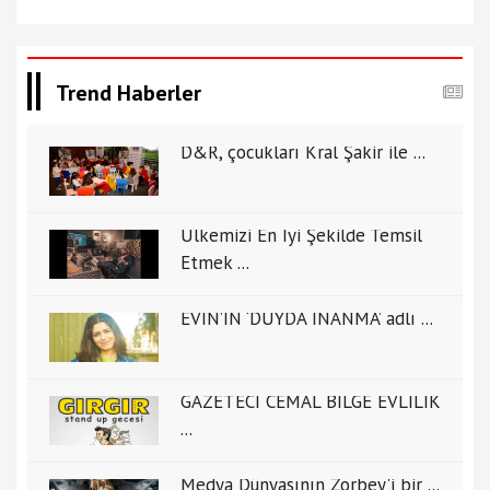
Trend Haberler
D&R, çocukları Kral Şakir ile ...
Ülkemizi En İyi Şekilde Temsil
Etmek ...
EVİN’İN ‘DUYDA İNANMA’ adlı ...
GAZETECİ CEMAL BİLGE EVLİLİK
...
Medya Dünyasının Zorbey'i bir ...