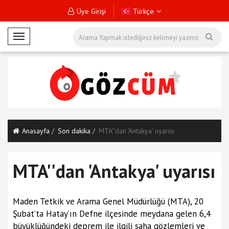
Üye Girişi
Türkçe
M
o
b
i
l
M
e
n
Anasayfa
Son dakika
MTA''dan 'Antakya' uyarısı
ü
MTA''dan 'Antakya' uyarısı
Maden Tetkik ve Arama Genel Müdürlüğü (MTA), 20
Şubat’ta Hatay’ın Defne ilçesinde meydana gelen 6,4
büyüklüğündeki deprem ile ilgili saha gözlemleri ve