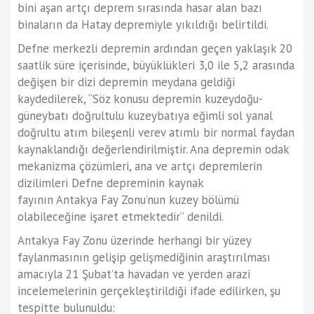
bini aşan artçı deprem sırasında hasar alan bazı
binaların da Hatay depremiyle yıkıldığı belirtildi.
Defne merkezli depremin ardından geçen yaklaşık 20
saatlik süre içerisinde, büyüklükleri 3,0 ile 5,2 arasında
değişen bir dizi depremin meydana geldiği
kaydedilerek, “Söz konusu depremin kuzeydoğu-
güneybatı doğrultulu kuzeybatıya eğimli sol yanal
doğrultu atım bileşenli verev atımlı bir normal faydan
kaynaklandığı değerlendirilmiştir. Ana depremin odak
mekanizma çözümleri, ana ve artçı depremlerin
dizilimleri Defne depreminin kaynak
fayının Antakya Fay Zonu’nun kuzey bölümü
olabileceğine işaret etmektedir” denildi.
Antakya Fay Zonu üzerinde herhangi bir yüzey
faylanmasının gelişip gelişmediğinin araştırılması
amacıyla 21 Şubat’ta havadan ve yerden arazi
incelemelerinin gerçekleştirildiği ifade edilirken, şu
tespitte bulunuldu: