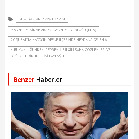
MTA''DAN 'ANTAKYA' UYARISI
MADEN TETKIK VE ARAMA GENEL MÜDÜRLÜĞÜ (MTA)
20 ŞUBAT’TA HATAY’IN DEFNE ILÇESINDE MEYDANA GELEN 6
4 BÜYÜKLÜĞÜNDEKI DEPREM ILE ILGILI SAHA GÖZLEMLERI VE
DEĞERLENDIRMELERINI PAYLAŞTI
Benzer
Haberler