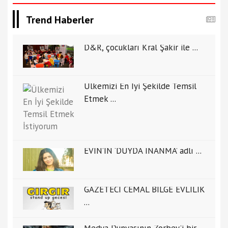
Trend Haberler
D&R, çocukları Kral Şakir ile ...
Ülkemizi En İyi Şekilde Temsil
Etmek ...
EVİN’İN ‘DUYDA İNANMA’ adlı ...
GAZETECİ CEMAL BİLGE EVLİLİK
...
Medya Dünyasının Zorbey'i bir ...