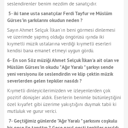
seslendirenler benim nezdim de sanatçıdır.
5- iki tane usta sanatçılar Ferdi Tayfur ve Müslüm
Gürses'in şarkılarını okudun neden ?
Sayın Ahmet Selçuk İlkan'ın beni görmesi dinlemesi
ve üzerimde yapmış olduğu öngörüsü ışında iki
kıymetli müzik ustalarına verdiği kıymetli eserleri
kendisi bana emanet etmeyi uygun gördü.
6- En son Söz müziği Ahmet Selçuk İlkan'a ait olan ve
Müslüm Gürses'in okudu " Ağır Yaralı " şarkıyı sende
yeni versiyonu ile seslendirdin ve klip çektin müzik
severlerden gelen tepkiler nasıldı ?
Kıymetli dinleyicilerimizden ve izleyenlerden çok
pozitif dönüşler aldık. Eserlerin benimle bütünleştiğini
özel kıyafet gibi üzerime yakıştığını duymak tabii ki
mutluluk ve gurur verici.
7- Geçtiğimiz günlerde "Ağır Yaralı " şarkısını coşkulu
bir gece ile tanıttın ? Gece nasıl geçti tepkiler nasıldı