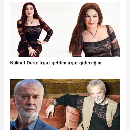
Nükhet Duru: Irgat geldim ırgat gideceğim