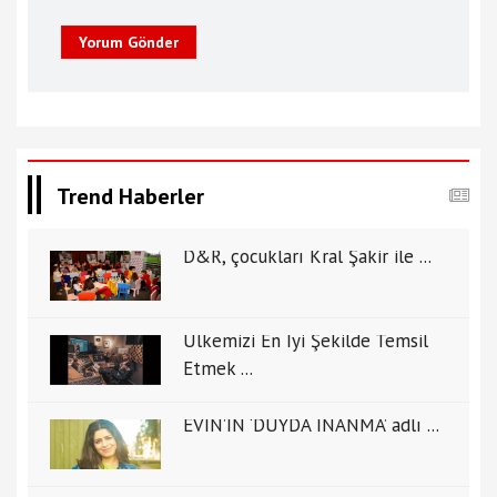
Yorum Gönder
Trend Haberler
D&R, çocukları Kral Şakir ile ...
Ülkemizi En İyi Şekilde Temsil
Etmek ...
EVİN’İN ‘DUYDA İNANMA’ adlı ...