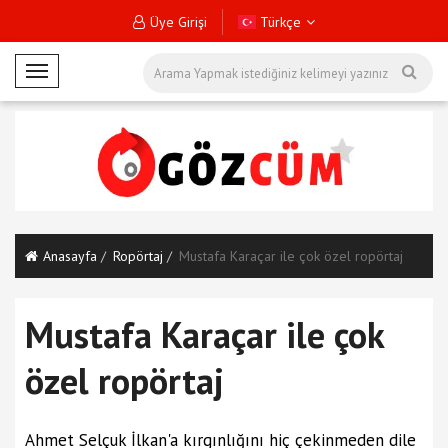
Üye Girişi
Türkçe
M
o
b
i
l
M
e
n
Anasayfa
Ropörtaj
Mustafa Karaçar ile çok özel ropörtaj
ü
Mustafa Karaçar ile çok
özel ropörtaj
Ahmet Selçuk İlkan'a kırgınlığını hiç çekinmeden dile