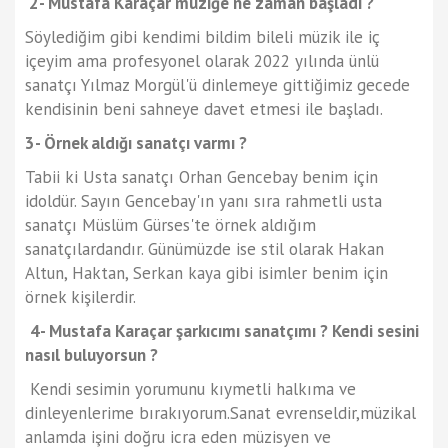
2- Mustafa Karaçar müziğe ne zaman başladı ?
Söylediğim gibi kendimi bildim bileli müzik ile iç
içeyim ama profesyonel olarak 2022 yılında ünlü
sanatçı Yılmaz Morgül'ü dinlemeye gittiğimiz gecede
kendisinin beni sahneye davet etmesi ile başladı.
3- Örnek aldığı sanatçı varmı ?
Tabii ki Usta sanatçı Orhan Gencebay benim için
idoldür. Sayın Gencebay'ın yanı sıra rahmetli usta
sanatçı Müslüm Gürses'te örnek aldığım
sanatçılardandır. Günümüzde ise stil olarak Hakan
Altun, Haktan, Serkan kaya gibi isimler benim için
örnek kişilerdir.
4- Mustafa Karaçar şarkıcımı sanatçımı ? Kendi sesini
nasıl buluyorsun ?
Kendi sesimin yorumunu kıymetli halkıma ve
dinleyenlerime bırakıyorum.Sanat evrenseldir,müzikal
anlamda işini doğru icra eden müzisyen ve