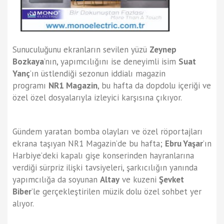
Sunuculuğunu ekranların sevilen yüzü
Zeynep
Bozkaya
’nın, yapımcılığını ise deneyimli isim
Suat
Yanç
’ın üstlendiği sezonun iddialı magazin
programı
NR1 Magazin
, bu hafta da dopdolu içeriği ve
özel özel dosyalarıyla izleyici karşısına çıkıyor.
Gündem yaratan bomba olayları ve özel röportajları
ekrana taşıyan NR1 Magazin’de bu hafta;
Ebru Yaşar
’ın
Harbiye’deki kapalı gişe konserinden hayranlarına
verdiği sürpriz ilişki tavsiyeleri, şarkıcılığın yanında
yapımcılığa da soyunan
Altay
ve kuzeni
Şevket
Biber
’le gerçekleştirilen müzik dolu özel sohbet yer
alıyor.