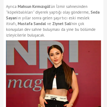
Ayrıca
Mahsun Kırmızıgül
’ün İzmir sahnesinden
"köpekbalıkları" diyerek yaptığı olay gönderme,
Seda
Sayan
’ın yıllar sonra gelen şaşırtıcı eski meslek
itirafı,
Mustafa Sandal
ve
Ziynet Sali
’nin çok
konuşulan dev sahne buluşması da yine bu bölümde
izleyicilerle buluşacak.