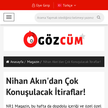
Üye Girişi
Türkçe
M
o
b
i
l
M
e
n
Anasayfa
Magazin
Nihan Akın'dan Çok Konuşulacak İtiraflar!
ü
Nihan Akın'dan Çok
Konuşulacak İtiraflar!
NR1 Magazin, bu hafta da dopdolu içeriği ve özel özel