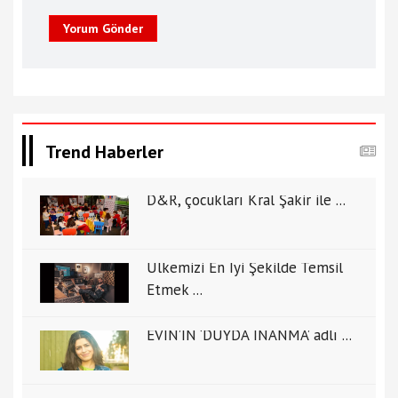
Yorum Gönder
Trend Haberler
D&R, çocukları Kral Şakir ile ...
Ülkemizi En İyi Şekilde Temsil
Etmek ...
EVİN’İN ‘DUYDA İNANMA’ adlı ...