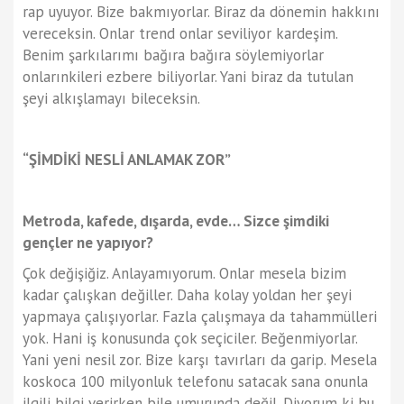
rap uyuyor. Bize bakmıyorlar. Biraz da dönemin hakkını
vereceksin. Onlar trend onlar seviliyor kardeşim.
Benim şarkılarımı bağıra bağıra söylemiyorlar
onlarınkileri ezbere biliyorlar. Yani biraz da tutulan
şeyi alkışlamayı bileceksin.
“ŞİMDİKİ NESLİ ANLAMAK ZOR”
Metroda, kafede, dışarda, evde… Sizce şimdiki
gençler ne yapıyor?
Çok değişiğiz. Anlayamıyorum. Onlar mesela bizim
kadar çalışkan değiller. Daha kolay yoldan her şeyi
yapmaya çalışıyorlar. Fazla çalışmaya da tahammülleri
yok. Hani iş konusunda çok seçiciler. Beğenmiyorlar.
Yani yeni nesil zor. Bize karşı tavırları da garip. Mesela
koskoca 100 milyonluk telefonu satacak sana onunla
ilgili bilgi verirken bile umurunda değil. Diyorum ki bu