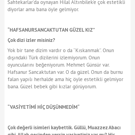
Sahtekarlar’da oynayan Hilal Altınbilek’e çok estetikli
diyorlar ama bana öyle gelmiyor.
“HAFSANURSANCAKTUTAN GÜZEL KIZ”
Çok dizi izler misiniz?
Yok bir tane dizim vardır o da “Kıskanmak”. Onun
dışındaki Türk dizilerini izlemiyorum. Onun
oyuncularını beğeniyorum. Mehmet Günsür var.
Hafsanur Sancaktutan var. O da güzel. Onun da burnu
falan yapılı herhalde ama hiç öyle estetikli gelmiyor
bana. Güzel bebek gibi kızlar görüyorum.
“VASİYETİMİ HİÇ DÜŞÜNMEDİM“
Çok değerli isimleri kaybettik. Güllü, Muazzez Abacı
gibi. Allah gecinden versin vasiyetiniz var mı? Hiç