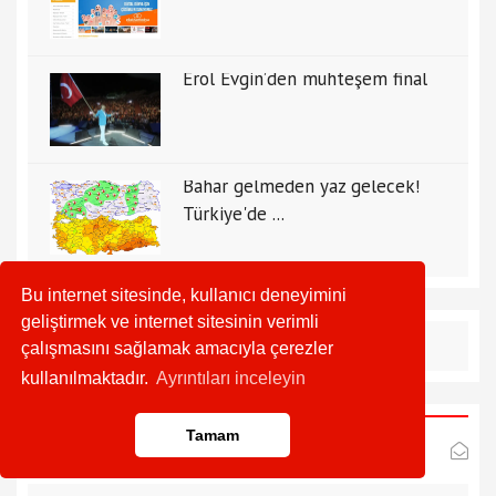
Erol Evgin’den muhteşem final
Bahar gelmeden yaz gelecek!
Türkiye'de ...
Bu internet sitesinde, kullanıcı deneyimini
geliştirmek ve internet sitesinin verimli
çalışmasını sağlamak amacıyla çerezler
kullanılmaktadır.
Ayrıntıları inceleyin
Tamam
E-Bülten Aboneliği