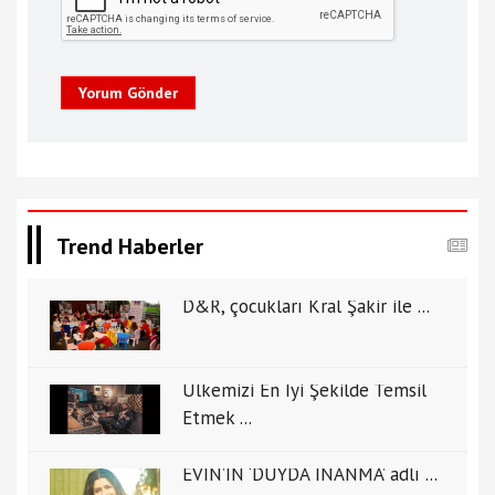
Yorum Gönder
Trend Haberler
D&R, çocukları Kral Şakir ile ...
Ülkemizi En İyi Şekilde Temsil
Etmek ...
EVİN’İN ‘DUYDA İNANMA’ adlı ...