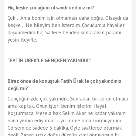
Hiç keşke çocuğum olsaydı dediniz mi?
Çok… Ama benim için olmaması daha doğru. Olsaydı da
keşke… Ne bileyim ben isterdim. Çocuğumla hayaller
düşünmedim hiç. Sadece benden sonra alsın paramı
yesin. Keyifle.
“FATİH ÜREK’LE GENÇKEN YAKINDIK”
Biraz önce de konuştuk Fatih Ürek’le çok yakındınız
değil mi?
Gençliğimizde çok yakındık. Sonradan bir sorun olmadı
ama koptuk. Onun işleri benim işlerim. Hayat.
Koşturmaca. Mesela bak Selim Akar ne kadar yakınım.
Sana yemin ediyorum 2 yıl mı ne oldu. Görmüyorum.
Görsem de sadece 5 dakika. Öyle saatlerce oturmak
değil. Zaten artık doğru düzgün kimi görüyorsun ki…