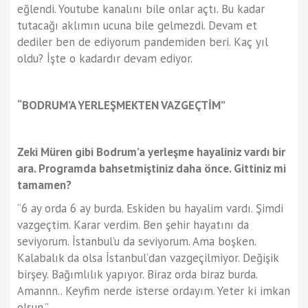
eğlendi. Youtube kanalını bile onlar açtı. Bu kadar
tutacağı aklımın ucuna bile gelmezdi. Devam et
dediler ben de ediyorum pandemiden beri. Kaç yıl
oldu? İşte o kadardır devam ediyor.
“BODRUM’A YERLEŞMEKTEN VAZGEÇTİM”
Zeki Müren gibi Bodrum’a yerleşme hayaliniz vardı bir
ara. Programda bahsetmiştiniz daha önce. Gittiniz mi
tamamen?
“6 ay orda 6 ay burda. Eskiden bu hayalim vardı. Şimdi
vazgeçtim. Karar verdim. Ben şehir hayatını da
seviyorum. İstanbul’u da seviyorum. Ama boşken.
Kalabalık da olsa İstanbul’dan vazgeçilmiyor. Değişik
birşey. Bağımlılık yapıyor. Biraz orda biraz burda.
Amannn.. Keyfim nerde isterse ordayım. Yeter ki imkan
olsun.”