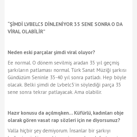
“ŞİMDİ LVBELC5 DİNLENİYOR 35 SENE SONRA O DA
VİRAL OLABİLİR”
Neden eski parçalar şimdi viral oluyor?
Ee normal. O dönem sevilmiş aradan 35 yıl geçmiş
şarkıların patlaması normal. Türk Sanat Müziği şarkısı
Gündüzüm Seninle 35-40 yıl sonra patladı. Hep böyle
olacak. Belki şimdi de Lvbelc5’in söylediği parça 35
sene sonra tekrar patlayacak. Ama olabilir.
Hazır konusu da açılmışken… Küfürlü, kadınları obje
olarak gören vasat rap sözleri için ne diyorsunuz?
Valla hiçbir şey demiyorum. İnsanlar bir şarkıyı