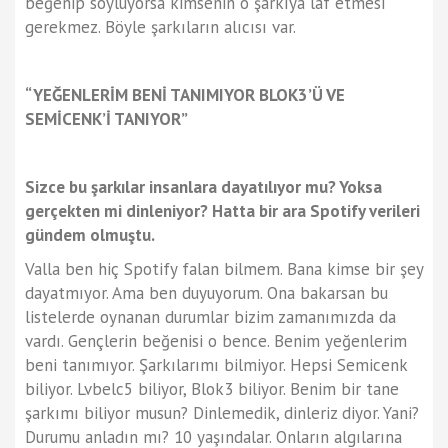
beğenip söylüyorsa kimsenin o şarkıya laf etmesi
gerekmez. Böyle şarkıların alıcısı var.
“YEĞENLERİM BENİ TANIMIYOR BLOK3’Ü VE
SEMİCENK’İ TANIYOR”
Sizce bu şarkılar insanlara dayatılıyor mu? Yoksa
gerçekten mi dinleniyor? Hatta bir ara Spotify verileri
gündem olmuştu.
Valla ben hiç Spotify falan bilmem. Bana kimse bir şey
dayatmıyor. Ama ben duyuyorum. Ona bakarsan bu
listelerde oynanan durumlar bizim zamanımızda da
vardı. Gençlerin beğenisi o bence. Benim yeğenlerim
beni tanımıyor. Şarkılarımı bilmiyor. Hepsi Semicenk
biliyor. Lvbelc5 biliyor, Blok3 biliyor. Benim bir tane
şarkımı biliyor musun? Dinlemedik, dinleriz diyor. Yani?
Durumu anladın mı? 10 yaşındalar. Onların algılarına